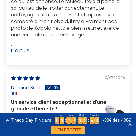
ce qui est annoncé. Le rouleau frôle à peine le
sol au lieu de le frotter correctement. Le
nettoyage est très décevant et, après l’avoir
comparé à mon Kobold, il n’y a vraiment pas
photo : le Kobold nettoie bien mieux et exerce
une véritable action de lavage.
...
Lire plus
10/07/2026
Damien Bach
Un service client exceptionnel et d'une
grande efficacité !
Chat
Jours
Heures
Minutes
Secondes
J'ai commandé un appareil chez Tineco et,
5
0
0
0
1
1
1
1
2
2
1
1
2
2
4
9
0
0
1
1
1
1
2
2
1
1
2
2
4
5
9
0
🔥 Tineco Day Fin dans
-30€ dès 400€
malheureusement, le premier colis a été égaré
J'EN PROFITE
par le transporteur Colissimo. J'ai contacté le