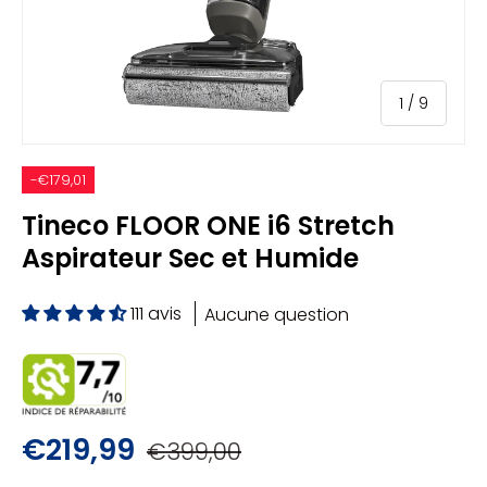
de
1
/
9
-€179,01
Tineco FLOOR ONE i6 Stretch
Aspirateur Sec et Humide
111 avis
Aucune question
€219,99
€399,00