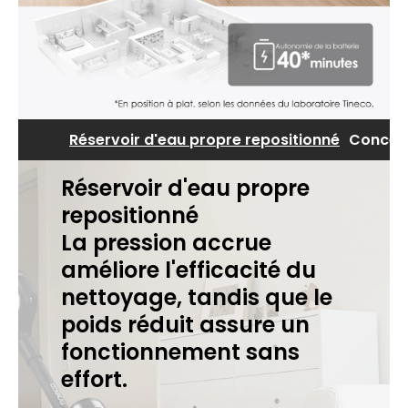
Réservoir d'eau propre repositionné
Concept
Réservoir d'eau propre
repositionné
La pression accrue
améliore l'efficacité du
nettoyage, tandis que le
poids réduit assure un
fonctionnement sans
effort.